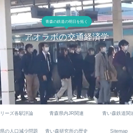
青森の鉄道の明日を拓く
アオラボの交通経済学
リーズ各駅評論
青森県内JR関連
青い森鉄道関
県の人口減少問題
青い森研究所の歴史
Sitemap