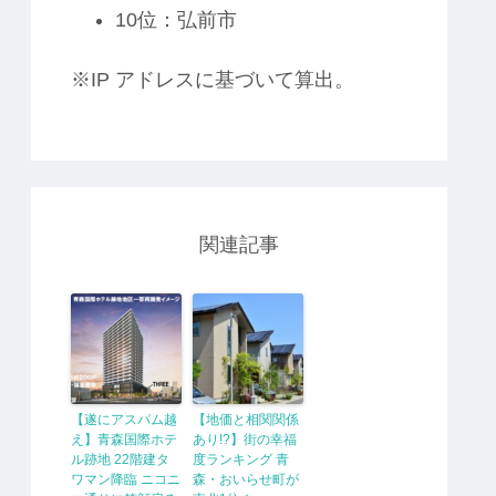
10位：弘前市
※IP アドレスに基づいて算出。
関連記事
【遂にアスパム越
【地価と相関関係
え】青森国際ホテ
あり!?】街の幸福
ル跡地 22階建タ
度ランキング 青
ワマン降臨 ニコニ
森・おいらせ町が