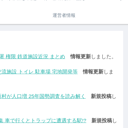
運営者情報
署 権限 鉄道施設近況 まとめ
情報更新
しました。
流施設 トイレ 駐車場 宅地開発等
情報更新
しま
所村が人口増 25年国勢調査を読み解く
新規投稿
し
集 車で行くとトラップに遭遇する駅!?
新規投稿
し