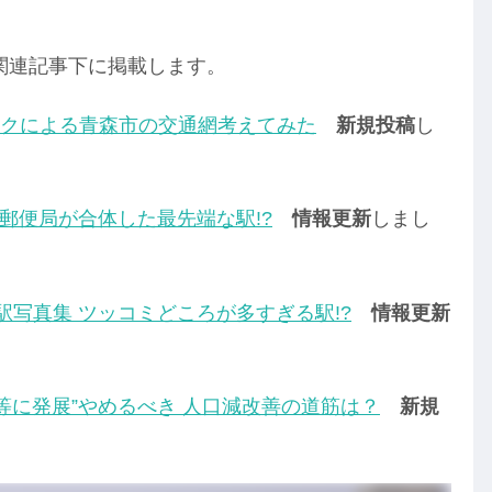
関連記事下に掲載します。
クによる青森市の交通網考えてみた
新規投稿
し
 郵便局が合体した最先端な駅!?
情報更新
しまし
駅写真集 ツッコミどころが多すぎる駅!?
情報更新
等に発展”やめるべき 人口減改善の道筋は？
新規