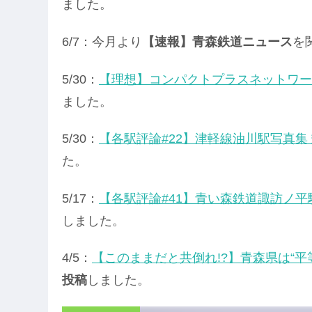
ました。
6/7：今月より
【速報】青森鉄道ニュース
を
5/30：
【理想】コンパクトプラスネットワー
ました。
5/30：
【各駅評論#22】津軽線油川駅写真集
た。
5/17：
【各駅評論#41】青い森鉄道諏訪ノ平
しました。
4/5：
【このままだと共倒れ!?】青森県は“平
投稿
しました。