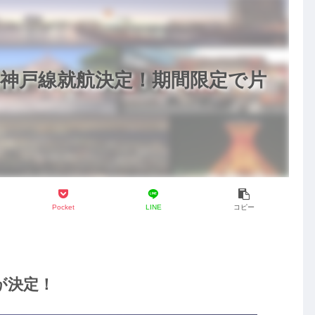
神戸線就航決定！期間限定で片
Pocket
LINE
コピー
が決定！