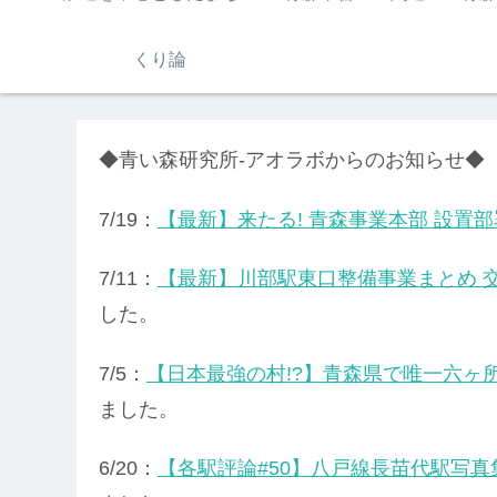
くり論
◆青い森研究所-アオラボからのお知らせ◆
7/19：
【最新】来たる! 青森事業本部 設置部
7/11：
【最新】川部駅東口整備事業まとめ 交
した。
7/5：
【日本最強の村!?】青森県で唯一六ヶ
ました。
6/20：
【各駅評論#50】八戸線長苗代駅写真