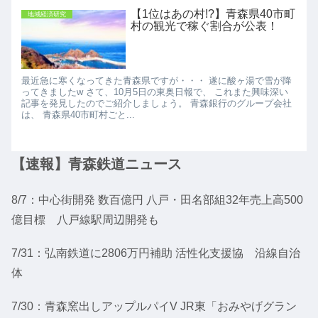
【1位はあの村!?】青森県40市町
地域経済研究
村の観光で稼ぐ割合が公表！
最近急に寒くなってきた青森県ですが・・・ 遂に酸ヶ湯で雪が降
ってきましたw さて、10月5日の東奥日報で、 これまた興味深い
記事を発見したのでご紹介しましょう。 青森銀行のグループ会社
は、 青森県40市町村ごと...
【速報】青森鉄道ニュース
8/7：中心街開発 数百億円 八戸・田名部組32年売上高500
億目標 八戸線駅周辺開発も
7/31：弘南鉄道に2806万円補助 活性化支援協 沿線自治
体
7/30：青森窯出しアップルパイV JR東「おみやげグラン