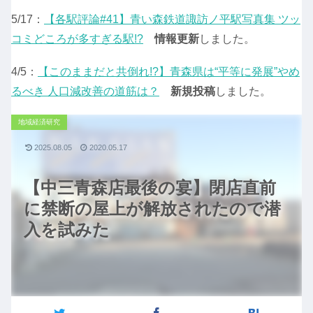
5/17：
【各駅評論#41】青い森鉄道諏訪ノ平駅写真集 ツッ
コミどころが多すぎる駅!?
情報更新
しました。
4/5：
【このままだと共倒れ!?】青森県は“平等に発展”やめ
るべき 人口減改善の道筋は？
新規投稿
しました。
地域経済研究
2025.08.05
2020.05.17
【中三青森店最後の宴】閉店直前
に禁断の屋上が解放されたので潜
入を試みた