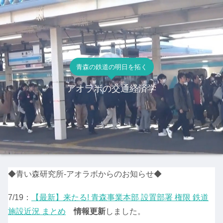
青森の鉄道の明日を拓く
アオラボの交通経済学
◆青い森研究所-アオラボからのお知らせ◆
7/19：
【最新】来たる! 青森事業本部 設置部署 権限 鉄道
施設近況 まとめ
情報更新
しました。