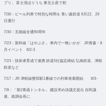
プリ」 富士清ほりうち 東北土産で初
7/30：ビール列車で特別な時間を 青い森鉄道 8月22、29
日運行
7/30：五能線全通90周年
7/23：新幹線「はやぶさ」 車内で一晩いかが JR青森・8
月イベント 8/2-3
7/23：技術者育成で連携 鉄道5社協定締結 弘南鉄道、津軽
鉄道など
7/17：JR 津軽線蟹田駅1番線での列車発着開始 8/3-
7/9：「第2青函トンネル」 建設求め決議文提出 自民議
連、政調会長に