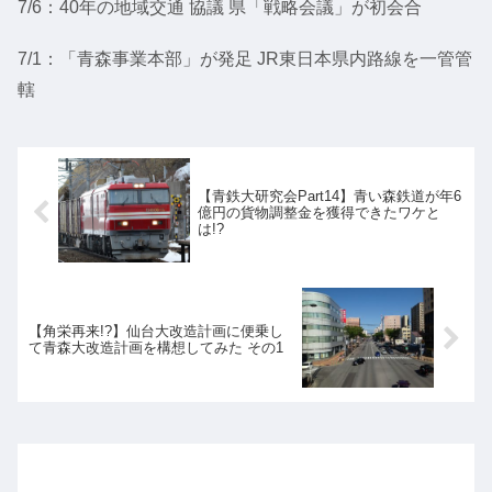
7/6：40年の地域交通 協議 県「戦略会議」が初会合
7/1：「青森事業本部」が発足 JR東日本県内路線を一管管
轄
【青鉄大研究会Part14】青い森鉄道が年6
億円の貨物調整金を獲得できたワケと
は!?
【角栄再来!?】仙台大改造計画に便乗し
て青森大改造計画を構想してみた その1