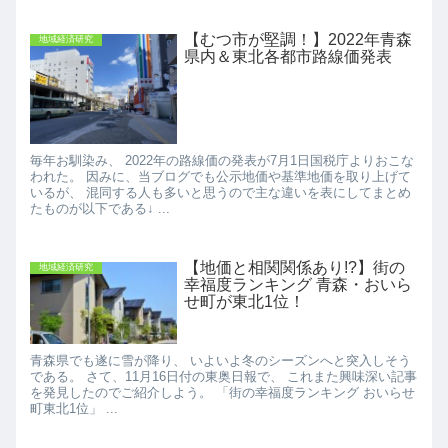
【むつ市が堅調！】2022年青森
地域経済研究
県内＆東北各都市路線価発表
毎年お馴染み、 2022年の路線価の発表が7月1日国税庁よりおこな
われた。 因みに、当ブログでも公示地価や基準地価を取り上げて
いるが、 混同する人も多いと思うので主な違いを表にしてまとめ
たものが以下である↓ ...
【地価と相関関係あり!?】街の
地域経済研究
幸福度ランキング 青森・おいら
せ町が東北1位！
青森県でも遂に雪が降り、 いよいよ冬のシーズンへと突入しそう
である。 さて、11月16日付の東奥日報で、 これまた興味深い記事
を発見したのでご紹介しよう。 「街の幸福度ランキング おいらせ
町東北1位」 ...