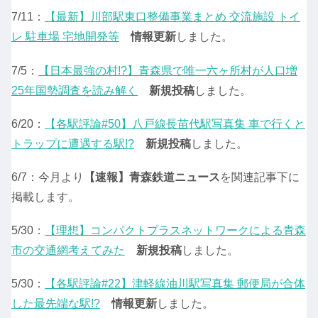
7/11：
【最新】川部駅東口整備事業まとめ 交流施設 トイ
レ 駐車場 宅地開発等
情報更新
しました。
7/5：
【日本最強の村!?】青森県で唯一六ヶ所村が人口増
25年国勢調査を読み解く
新規投稿
しました。
6/20：
【各駅評論#50】八戸線長苗代駅写真集 車で行くと
トラップに遭遇する駅!?
新規投稿
しました。
6/7：今月より
【速報】青森鉄道ニュース
を関連記事下に
掲載します。
5/30：
【理想】コンパクトプラスネットワークによる青森
市の交通網考えてみた
新規投稿
しました。
5/30：
【各駅評論#22】津軽線油川駅写真集 郵便局が合体
した最先端な駅!?
情報更新
しました。