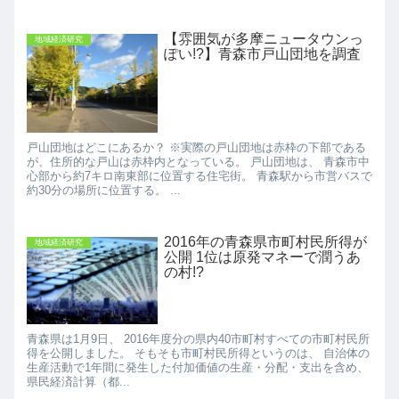
【雰囲気が多摩ニュータウンっ
地域経済研究
ぽい!?】青森市戸山団地を調査
戸山団地はどこにあるか？ ※実際の戸山団地は赤枠の下部である
が、住所的な戸山は赤枠内となっている。 戸山団地は、 青森市中
心部から約7キロ南東部に位置する住宅街。 青森駅から市営バスで
約30分の場所に位置する。 ...
2016年の青森県市町村民所得が
地域経済研究
公開 1位は原発マネーで潤うあ
の村!?
青森県は1月9日、 2016年度分の県内40市町村すべての市町村民所
得を公開しました。 そもそも市町村民所得というのは、 自治体の
生産活動で1年間に発生した付加価値の生産・分配・支出を含め、
県民経済計算（都...