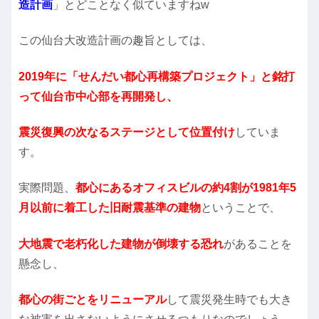
造計画
」とどことなく似ていますねw
この仙台大改造計画の趣旨としては、
2019年に「せんだい都心再構築プロジェクト」と銘打
って仙台市中心部を再開発し、
震災復興の次なるステージとして位置付け
していま
す。
実際問題、
都心にあるオフィスビルの約4割が1981年5
月以前に着工した旧耐震基準の建物
ということで、
大地震で老朽化した建物が倒壊する恐れ
があることを
懸念し、
都心の街ごとをリニューアル
して震災発生時でも大き