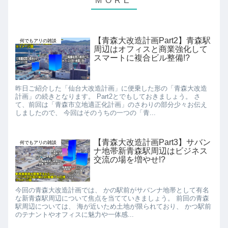
【青森大改造計画Part2】青森駅
何でもアリの雑談
周辺はオフィスと商業強化して
スマートに複合ビル整備!?
昨日ご紹介した「仙台大改造計画」に便乗した形の「青森大改造
計画」の続きとなります。 Part2とでもしておきましょう。 さ
て、前回は「青森市立地適正化計画」のさわりの部分少々お伝え
しましたので、 今回はそのうちの一つの「青...
【青森大改造計画Part3】サバン
何でもアリの雑談
ナ地帯新青森駅周辺はビジネス
交流の場を増やせ!?
今回の青森大改造計画では、 かの駅前がサバンナ地帯として有名
な新青森駅周辺について焦点を当てていきましょう。 前回の青森
駅周辺については、 海が近いため土地が限られており、 かつ駅前
のテナントやオフィスに魅力や一体感...