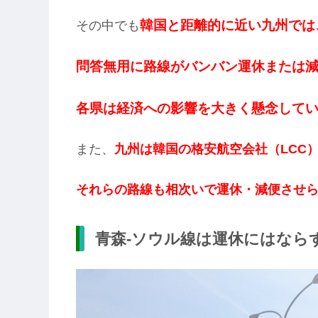
韓国と距離的に近い九州では
その中でも
問答無用に路線がバンバン運休または
各県は経済への影響を大きく懸念して
また、
九州は韓国の格安航空会社（LCC
それらの路線も相次いで運休・減便させ
青森-ソウル線は運休にはなら