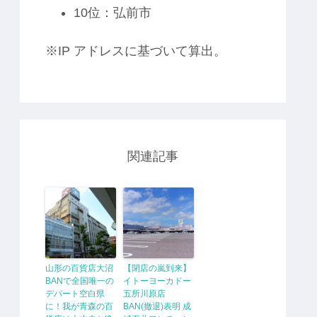
10位：弘前市
※IP アドレスに基づいて算出。
関連記事
山形の百貨店大沼
【閉店の嵐到来】
BANで全国唯一の
イトーヨーカドー
デパート空白県
五所川原店
に！我が青森の百
BAN(撤退)表明 成