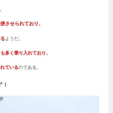
、
減便させられており、
いる
ようだ。
）も多く乗り入れており、
られている
のである。
ず！