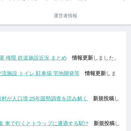
運営者情報
署 権限 鉄道施設近況 まとめ
情報更新
しました。
流施設 トイレ 駐車場 宅地開発等
情報更新
しま
所村が人口増 25年国勢調査を読み解く
新規投稿
し
集 車で行くとトラップに遭遇する駅!?
新規投稿
し