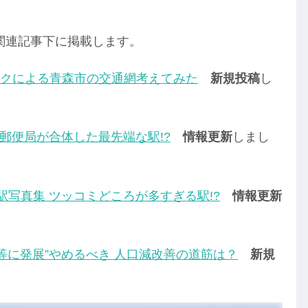
関連記事下に掲載します。
クによる青森市の交通網考えてみた
新規投稿
し
 郵便局が合体した最先端な駅!?
情報更新
しまし
駅写真集 ツッコミどころが多すぎる駅!?
情報更新
等に発展”やめるべき 人口減改善の道筋は？
新規