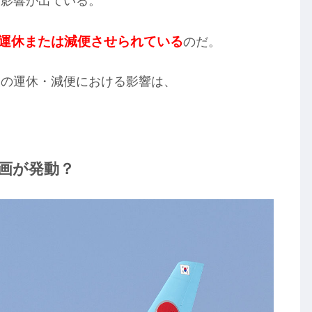
な影響が出ている。
運休または減便させられている
のだ。
線の運休・減便における影響は、
画が発動？