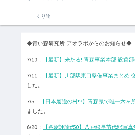
くり論
◆青い森研究所-アオラボからのお知らせ◆
7/19：
【最新】来たる! 青森事業本部 設置部
7/11：
【最新】川部駅東口整備事業まとめ 交
した。
7/5：
【日本最強の村!?】青森県で唯一六ヶ
ました。
6/20：
【各駅評論#50】八戸線長苗代駅写真