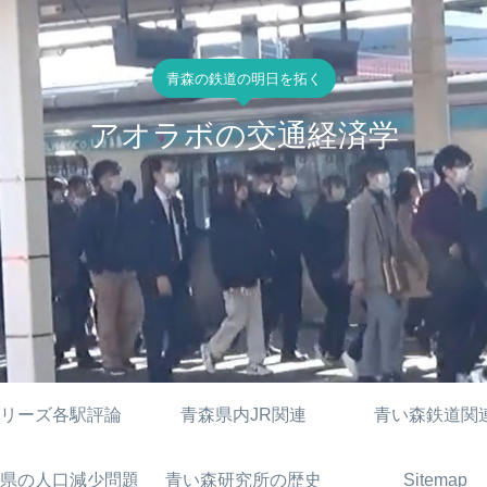
青森の鉄道の明日を拓く
アオラボの交通経済学
リーズ各駅評論
青森県内JR関連
青い森鉄道関
県の人口減少問題
青い森研究所の歴史
Sitemap