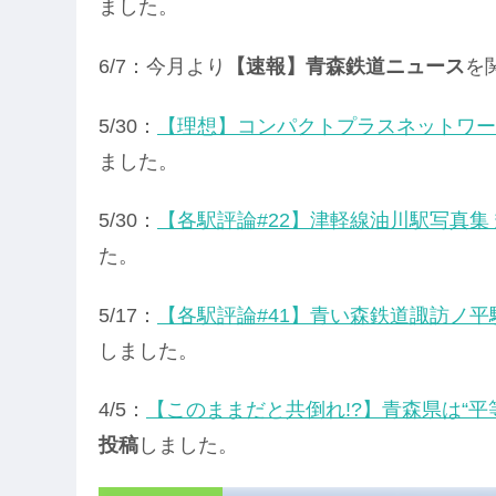
ました。
6/7：今月より
【速報】青森鉄道ニュース
を
5/30：
【理想】コンパクトプラスネットワー
ました。
5/30：
【各駅評論#22】津軽線油川駅写真集
た。
5/17：
【各駅評論#41】青い森鉄道諏訪ノ平
しました。
4/5：
【このままだと共倒れ!?】青森県は“平
投稿
しました。