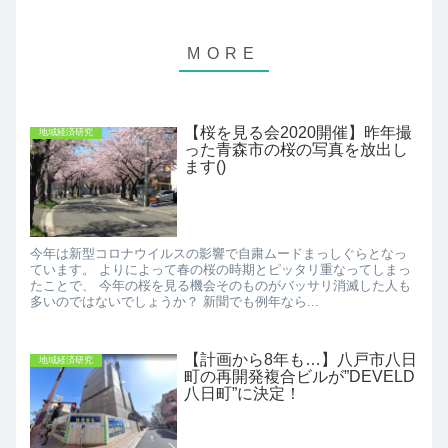
【桜を見る会2020開催】昨年撮
地域経済研究
った青森市の桜の写真を放出し
ます()
今年は新型コロナウイルスの影響で自粛ムードまっしぐらとなっ
ています。 よりによって春の桜の時期とピッタリ重なってしまっ
たことで、 今年の桜を見る機会そのものがバッサリ消滅した人も
多いのではないでしょうか？ 新聞でも例年なら...
【計画から8年も…】八戸市八日
地域経済研究
町の再開発複合ビルが”DEVELD
八日町”に決定！