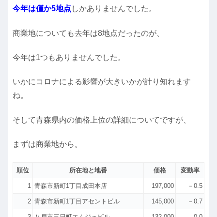
今年は僅か5地点
しかありませんでした。
商業地についても去年は8地点だったのが、
今年は1つもありませんでした。
いかにコロナによる影響が大きいかが計り知れます
ね。
そして青森県内の価格上位の詳細についてですが、
まずは商業地から。
順位
所在地と地番
価格
変動率
1
青森市新町1丁目成田本店
197,000
－0.5
2
青森市新町1丁目アセントビル
145,000
－0.7
3
八戸市三日町エムジェビル
132,000
0.0