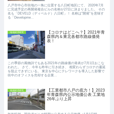
八戸市中心市街地の一角に位置する八日町地区にて、 2020年7月
に完成予定の再開発複合ビルの名称が27日に決まりました。 その
名も「DEVELD（ディベルド）八日町」！ 名称は"開発"を意味す
る「Developme...
【コロナはどこへ？】2021年青
地域経済研究
森県内＆東北各都市路線価発
表！
この季節の風物詩でもある2021年の路線価の発表が7月1日おこな
われた。 さて、今年も昨年に引き続き、 相変わらずコロナの蔓延
を阻止できずにいる。 東京を中心にテレワークを導入した影響で
街中のオフィスを売却する企業...
【工業都市八戸の底力！】2023
地域経済研究
年青森県内公示地価公表 工業地
26年ぶり上昇