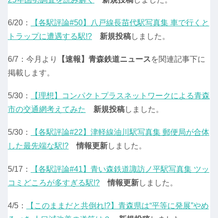
6/20：
【各駅評論#50】八戸線長苗代駅写真集 車で行くと
トラップに遭遇する駅!?
新規投稿
しました。
6/7：今月より
【速報】青森鉄道ニュース
を関連記事下に
掲載します。
5/30：
【理想】コンパクトプラスネットワークによる青森
市の交通網考えてみた
新規投稿
しました。
5/30：
【各駅評論#22】津軽線油川駅写真集 郵便局が合体
した最先端な駅!?
情報更新
しました。
5/17：
【各駅評論#41】青い森鉄道諏訪ノ平駅写真集 ツッ
コミどころが多すぎる駅!?
情報更新
しました。
4/5：
【このままだと共倒れ!?】青森県は“平等に発展”やめ