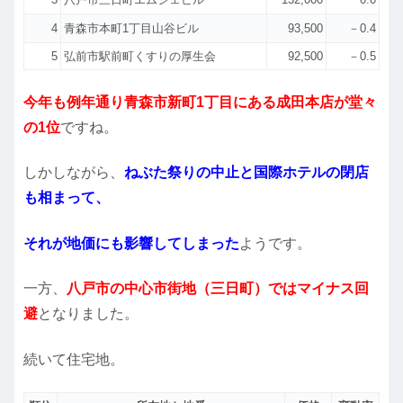
4
青森市本町1丁目山谷ビル
93,500
－0.4
5
弘前市駅前町くすりの厚生会
92,500
－0.5
今年も例年通り青森市新町1丁目にある成田本店が堂々
の1位
ですね。
しかしながら、
ねぶた祭りの中止と国際ホテルの閉店
も相まって、
それが地価にも影響してしまった
ようです。
一方、
八戸市の中心市街地（三日町）ではマイナス回
避
となりました。
続いて住宅地。