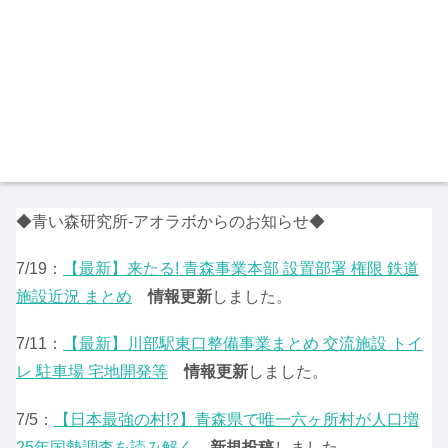
◆青い森研究所-アオラボからのお知らせ◆
7/19：
【最新】来たる! 青森事業本部 設置部署 権限 鉄道
施設近況 まとめ
情報更新
しました。
7/11：
【最新】川部駅東口整備事業まとめ 交流施設 トイ
レ 駐車場 宅地開発等
情報更新
しました。
7/5：
【日本最強の村!?】青森県で唯一六ヶ所村が人口増
25年国勢調査を読み解く
新規投稿
しました。