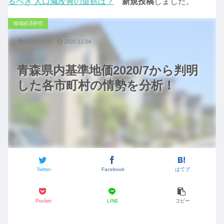
るべき 人口減改善の道筋は？
新規投稿
しました。
地域経済研究
2025.08.05
2020.11.04
青森県内基準地価2020/7から判明
した各市町村の情勢を分析！
Twitter
Facebook
はてブ
Pocket
LINE
コピー