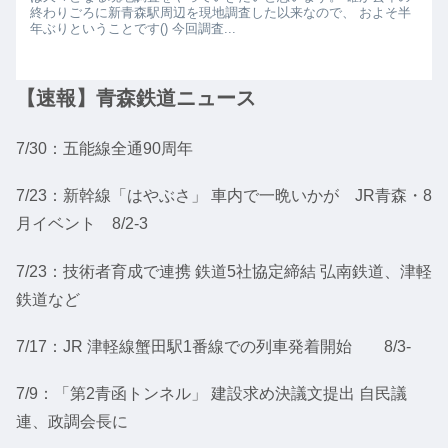
終わりごろに新青森駅周辺を現地調査した以来なので、 およそ半
年ぶりということです() 今回調査...
【速報】青森鉄道ニュース
7/30：五能線全通90周年
7/23：新幹線「はやぶさ」 車内で一晩いかが JR青森・8
月イベント 8/2-3
7/23：技術者育成で連携 鉄道5社協定締結 弘南鉄道、津軽
鉄道など
7/17：JR 津軽線蟹田駅1番線での列車発着開始 8/3-
7/9：「第2青函トンネル」 建設求め決議文提出 自民議
連、政調会長に