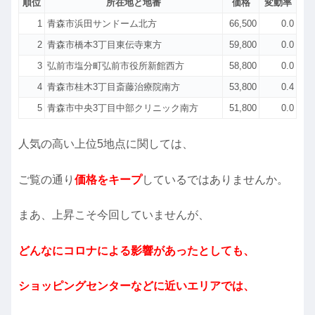
順位
所在地と地番
価格
変動率
1
青森市浜田サンドーム北方
66,500
0.0
2
青森市橋本3丁目東伝寺東方
59,800
0.0
3
弘前市塩分町弘前市役所新館西方
58,800
0.0
4
青森市桂木3丁目斎藤治療院南方
53,800
0.4
5
青森市中央3丁目中部クリニック南方
51,800
0.0
人気の高い上位5地点に関しては、
ご覧の通り
価格をキープ
しているではありませんか。
まあ、上昇こそ今回していませんが、
どんなにコロナによる影響があったとしても、
ショッピングセンターなどに近いエリアでは、