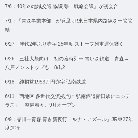
7/6：40年の地域交通 協議 県「戦略会議」が初会合
7/1：「青森事業本部」が発足 JR東日本県内路線を一管管
轄
6/27：津鉄2年ぶり赤字 25年度 ストーブ列車運休響く
6/26：三社大祭向け 初の臨時列車 青い森鉄道 青森→
八戸ノンストップも 8/1,2
6/18：
純損益1953万円赤字 弘南鉄道
6/11：西地区 多世代交流拠点に 弘南鉄道館田駅にニシテ
ラス」 整備着々、9月オープン
6/9：品川一青森 青き新夜行「ルナ・アズール」JR東27年
度運行