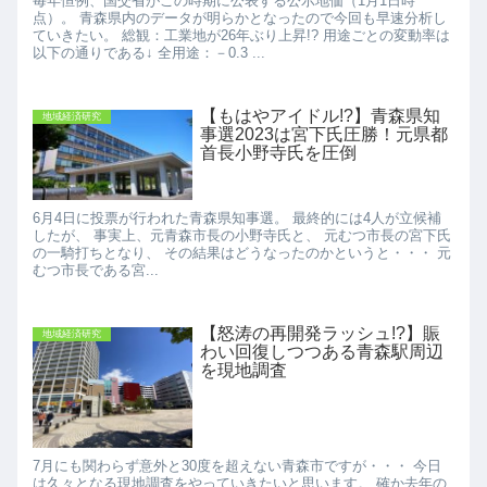
毎年恒例、国交省がこの時期に公表する公示地価（1月1日時
点）。 青森県内のデータが明らかとなったので今回も早速分析し
ていきたい。 総観：工業地が26年ぶり上昇!? 用途ごとの変動率は
以下の通りである↓ 全用途：－0.3 ...
【もはやアイドル!?】青森県知
地域経済研究
事選2023は宮下氏圧勝！元県都
首長小野寺氏を圧倒
6月4日に投票が行われた青森県知事選。 最終的には4人が立候補
したが、 事実上、元青森市長の小野寺氏と、 元むつ市長の宮下氏
の一騎打ちとなり、 その結果はどうなったのかというと・・・ 元
むつ市長である宮...
【怒涛の再開発ラッシュ!?】賑
地域経済研究
わい回復しつつある青森駅周辺
を現地調査
7月にも関わらず意外と30度を超えない青森市ですが・・・ 今日
は久々となる現地調査をやっていきたいと思います。 確か去年の