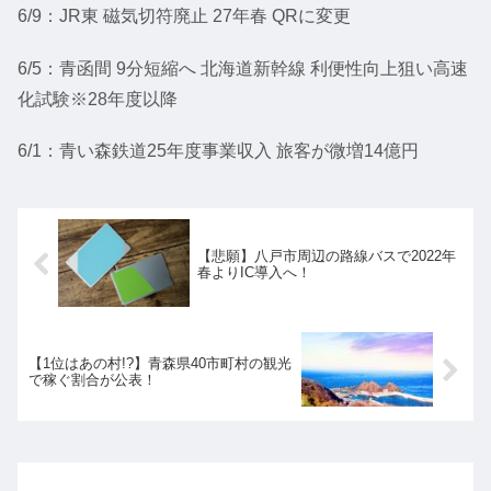
6/9：JR東 磁気切符廃止 27年春 QRに変更
6/5：青函間 9分短縮へ 北海道新幹線 利便性向上狙い高速
化試験※28年度以降
6/1：青い森鉄道25年度事業収入 旅客が微増14億円
【悲願】八戸市周辺の路線バスで2022年
春よりIC導入へ！
【1位はあの村!?】青森県40市町村の観光
で稼ぐ割合が公表！