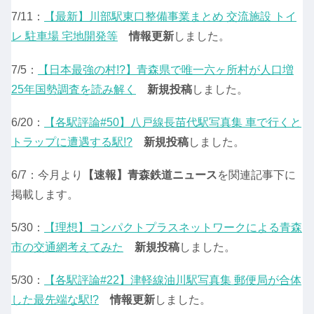
7/11：
【最新】川部駅東口整備事業まとめ 交流施設 トイ
レ 駐車場 宅地開発等
情報更新
しました。
7/5：
【日本最強の村!?】青森県で唯一六ヶ所村が人口増
25年国勢調査を読み解く
新規投稿
しました。
6/20：
【各駅評論#50】八戸線長苗代駅写真集 車で行くと
トラップに遭遇する駅!?
新規投稿
しました。
6/7：今月より
【速報】青森鉄道ニュース
を関連記事下に
掲載します。
5/30：
【理想】コンパクトプラスネットワークによる青森
市の交通網考えてみた
新規投稿
しました。
5/30：
【各駅評論#22】津軽線油川駅写真集 郵便局が合体
した最先端な駅!?
情報更新
しました。