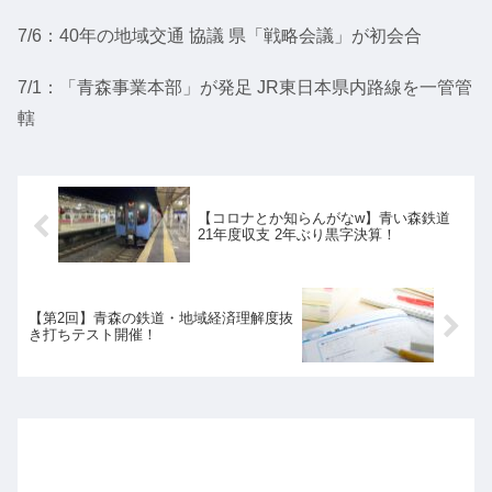
7/6：40年の地域交通 協議 県「戦略会議」が初会合
7/1：「青森事業本部」が発足 JR東日本県内路線を一管管
轄
【コロナとか知らんがなw】青い森鉄道
21年度収支 2年ぶり黒字決算！
【第2回】青森の鉄道・地域経済理解度抜
き打ちテスト開催！