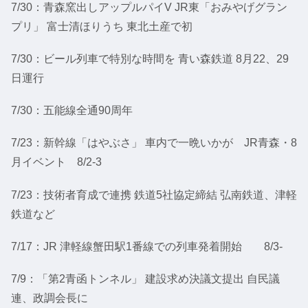
7/30：青森窯出しアップルパイV JR東「おみやげグラン
プリ」 富士清ほりうち 東北土産で初
7/30：ビール列車で特別な時間を 青い森鉄道 8月22、29
日運行
7/30：五能線全通90周年
7/23：新幹線「はやぶさ」 車内で一晩いかが JR青森・8
月イベント 8/2-3
7/23：技術者育成で連携 鉄道5社協定締結 弘南鉄道、津軽
鉄道など
7/17：JR 津軽線蟹田駅1番線での列車発着開始 8/3-
7/9：「第2青函トンネル」 建設求め決議文提出 自民議
連、政調会長に