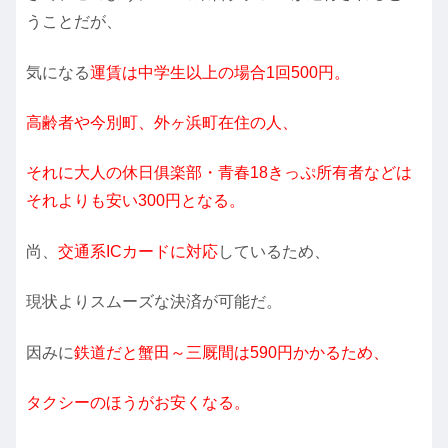
うことだが、
気になる
運賃は中学生以上の場合1回500円。
高齢者や今別町、外ヶ浜町在住の人、
それに大人の休日俱楽部・青春18きっぷ所有者などは
それよりも安い300円となる。
尚、
交通系ICカードに対応
しているため、
現状よりスムーズな決済が可能だ。
因みに
鉄道だと蟹田～三厩間は590円かかるため、
タクシーのほうがお安くなる。