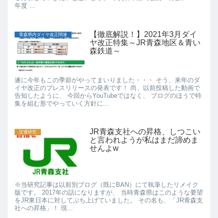
年度 ...
【徹底解説！】2021年3月ダイ
青森県内ダイヤ改正関連
ヤ改正特集～JR青森地区＆青い
森鉄道～
遂に今年もこの季節がやってまいりました・・・ そう、来年のダ
イヤ改正のプレスリリースの発表です！ 尚、以前投稿した動画で
告知したように、 今回からYouTubeではなく、 ブログのほうで特
集を組む形でやっていく方針に...
JR青森支社への昇格、しつこい
交通研究
と言われようが私はまだ諦めま
せんよw
※当研究記事は以前別ブログ（既にBAN）にて執筆したリメイク
版です。 2017年の話になりますが、 当時青森県はこのような要望
をJR東日本に対してぶち上げていました。 その名も、「JR青森支
社への昇格」！ 現...