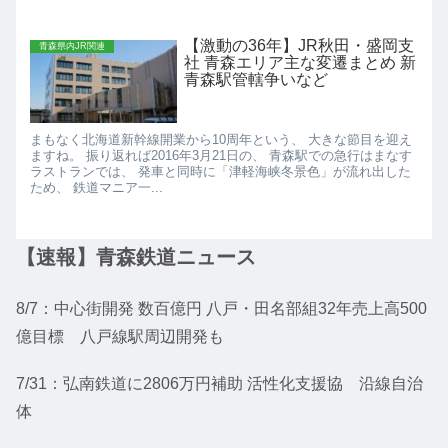
【激動の36年】JR秋田・盛岡支
青森県内JR関連
社 青森エリア主な変遷まとめ 新
青森駅管轄争いなど
まもなく北海道新幹線開業から10周年という、 大きな節目を迎え
ますね。 振り返れば2016年3月21日の、 青森駅での急行はまなす
ラストランでは、 発車と同時に「津軽海峡冬景色」が流れ出した
ため、 鉄道マニア一...
【速報】青森鉄道ニュース
8/7：中心街開発 数百億円 八戸・田名部組32年売上高500
億目標 八戸線駅周辺開発も
7/31：弘南鉄道に2806万円補助 活性化支援協 沿線自治
体