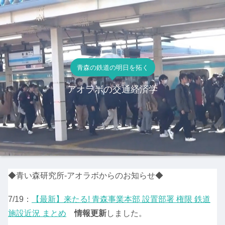
青森の鉄道の明日を拓く
アオラボの交通経済学
◆青い森研究所-アオラボからのお知らせ◆
7/19：
【最新】来たる! 青森事業本部 設置部署 権限 鉄道
施設近況 まとめ
情報更新
しました。