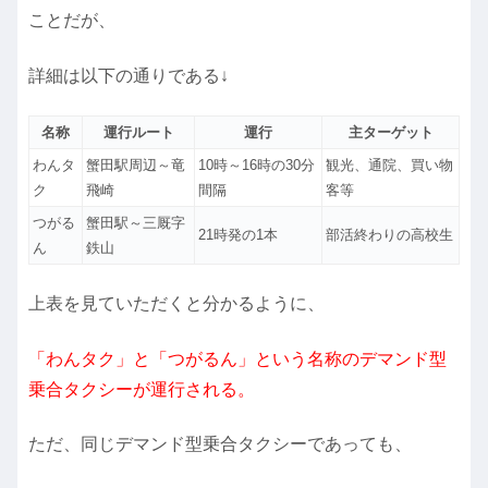
ことだが、
詳細は以下の通りである↓
名称
運行ルート
運行
主ターゲット
わんタ
蟹田駅周辺～竜
10時～16時の30分
観光、通院、買い物
ク
飛崎
間隔
客等
つがる
蟹田駅～三厩字
21時発の1本
部活終わりの高校生
ん
鉄山
上表を見ていただくと分かるように、
「わんタク」と「つがるん」という名称のデマンド型
乗合タクシーが運行される。
ただ、同じデマンド型乗合タクシーであっても、