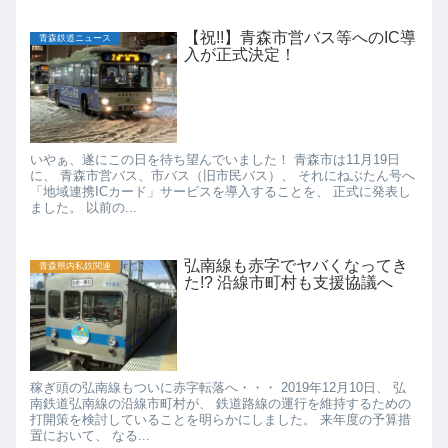
【祝!!】青森市営バス等へのIC導
青森鉄道ニュース
入が正式決定！
いやぁ、遂にこの日を待ち望んでいました！ 青森市は11月19日
に、 青森市営バス、市バス（旧市民バス）、 それにねぶたん号へ
「地域連携ICカード」サービスを導入することを、 正式に発表し
ました。 以前の...
弘南線も赤字でヤバくなってき
青森県内私鉄関連
た!? 沿線市町村も支援協議へ
稼ぎ頭の弘南線もついに赤字転落へ・・・ 2019年12月10日、 弘
南鉄道弘南線の沿線市町村が、 鉄道路線の運行を維持するための
打開策を検討していることを明らかにしました。 来年度の予算措
置において、 なる...