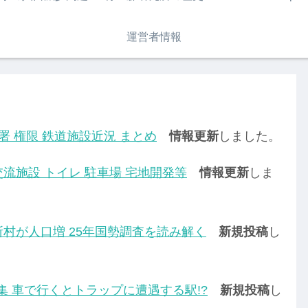
運営者情報
署 権限 鉄道施設近況 まとめ
情報更新
しました。
流施設 トイレ 駐車場 宅地開発等
情報更新
しま
所村が人口増 25年国勢調査を読み解く
新規投稿
し
集 車で行くとトラップに遭遇する駅!?
新規投稿
し