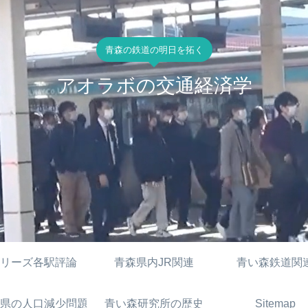
青森の鉄道の明日を拓く
アオラボの交通経済学
リーズ各駅評論
青森県内JR関連
青い森鉄道関
県の人口減少問題
青い森研究所の歴史
Sitemap