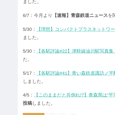
ました。
6/7：今月より
【速報】青森鉄道ニュース
を
5/30：
【理想】コンパクトプラスネットワー
ました。
5/30：
【各駅評論#22】津軽線油川駅写真集
た。
5/17：
【各駅評論#41】青い森鉄道諏訪ノ平
しました。
4/5：
【このままだと共倒れ!?】青森県は“平
投稿
しました。