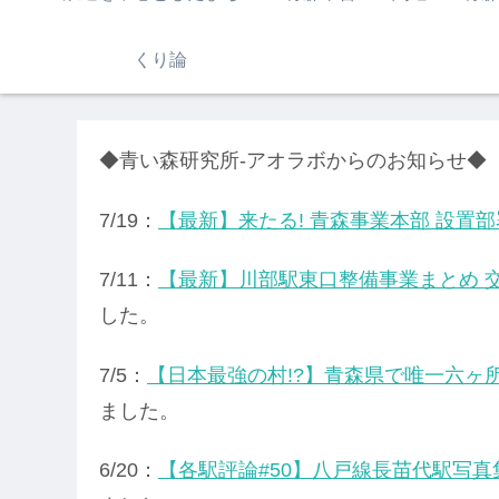
くり論
◆青い森研究所-アオラボからのお知らせ◆
7/19：
【最新】来たる! 青森事業本部 設置部
7/11：
【最新】川部駅東口整備事業まとめ 交
した。
7/5：
【日本最強の村!?】青森県で唯一六ヶ
ました。
6/20：
【各駅評論#50】八戸線長苗代駅写真