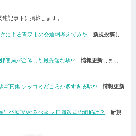
関連記事下に掲載します。
クによる青森市の交通網考えてみた
新規投稿
し
 郵便局が合体した最先端な駅!?
情報更新
しまし
駅写真集 ツッコミどころが多すぎる駅!?
情報更新
等に発展”やめるべき 人口減改善の道筋は？
新規