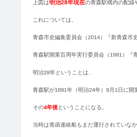
明治28年現在
上図は
の青森駅構内の配線
これについては、
青森市史編集委員会（2014）『新青森
青森駅開業百周年実行委員会（1991）
明治28年ということは、
青森駅が1891年（明治24年）9月1日に
その
4年後
ということになる。
当時は青函連絡船もまだ運行されていな