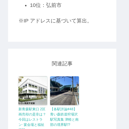
10位：弘前市
※IP アドレスに基づいて算出。
関連記事
新青森駅東口 2区
【各駅評論#48】
画売却の是非は？
青い森鉄道狩場沢
今回はレストラ
駅写真集 津軽と南
ン･宴会場と福祉
部の境界駅!?